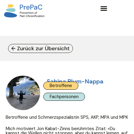
Wissensgrundlagen und Lernangebote
← Zurück zur Übersicht
Sabina Blum-Nappa
Betroffene
Fachpersonen
Betroffene und Schmerzspezialistin SPS, AKP, MPA und MPK
Mich motiviert Jon Kabat-Zinns berühmtes Zitat: «Du
kannst die Wellen nicht stoppen, aber du kannst lernen, auf