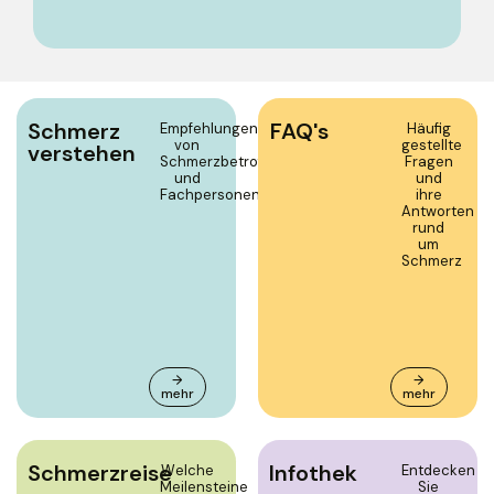
Schmerz
FAQ's
Empfehlungen
Häufig
von
gestellte
verstehen
Schmerzbetroffenen
Fragen
und
und
Fachpersonen
ihre
Antworten
rund
um
Schmerz
→
→
mehr
mehr
Schmerzreise
Infothek
Welche
Entdecken
Meilensteine
Sie