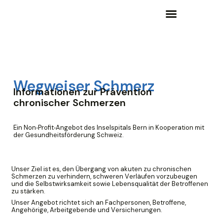
Wissensgrundlagen und Lernangebote
Wegweiser Schmerz
Informationen zur Prävention
chronischer Schmerzen
Ein Non‑Profit‑Angebot des Inselspitals Bern in Kooperation mit
der Gesundheitsförderung Schweiz.
Unser Ziel ist es, den Übergang von akuten zu chronischen
Schmerzen zu verhindern, schweren Verläufen vorzubeugen
und die Selbstwirksamkeit sowie Lebensqualität der Betroffenen
zu stärken.
Unser Angebot richtet sich an Fachpersonen, Betroffene,
Angehörige, Arbeitgebende und Versicherungen.