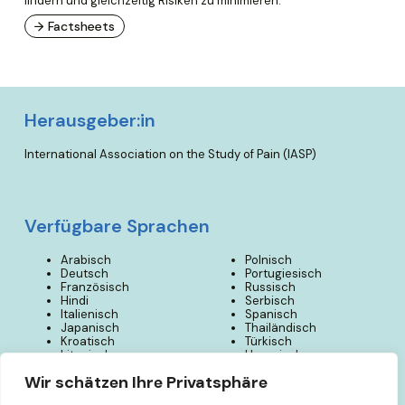
lindern und gleichzeitig Risiken zu minimieren.
→ Factsheets
Herausgeber:in
International Association on the Study of Pain (IASP)
Verfügbare Sprachen
Arabisch
Polnisch
Deutsch
Portugiesisch
Französisch
Russisch
Hindi
Serbisch
Italienisch
Spanisch
Japanisch
Thailändisch
Kroatisch
Türkisch
Litauisch
Ungarisch
Mandarin
Urdu
Wir schätzen Ihre Privatsphäre