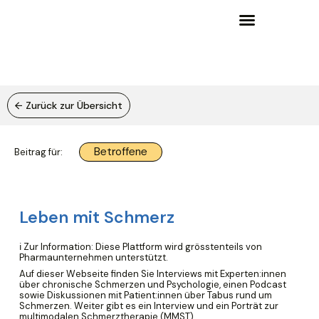
Wissensgrundlagen und Lernangebote
← Zurück zur Übersicht
Betroffene
Beitrag für:
Leben mit Schmerz
ℹ️ Zur Information: Diese Plattform wird grösstenteils von
Pharmaunternehmen unterstützt.
Auf dieser Webseite finden Sie Interviews mit Experten:innen
über chronische Schmerzen und Psychologie, einen Podcast
sowie Diskussionen mit Patient:innen über Tabus rund um
Schmerzen. Weiter gibt es ein Interview und ein Porträt zur
multimodalen Schmerztherapie (MMST).