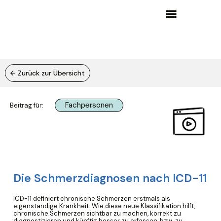
Wissensgrundlagen und Lernangebote
← Zurück zur Übersicht
Fachpersonen
Beitrag für:
Die Schmerzdiagnosen nach ICD-11
ICD-11 definiert chronische Schmerzen erstmals als
eigenständige Krankheit. Wie diese neue Klassifikation hilft,
chronische Schmerzen sichtbar zu machen, korrekt zu
diagnostizieren und künftig besser zu erfassen, bzw. zu