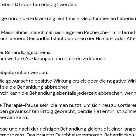
eben 1.0 spontan erledigt werden.
ige durch die Erkrankung nicht mehr Geld für meinen Lebensu
erste Massnahme, manchmal nach eigenen Recherchen im Intern
r auch andere Gesundheitsfachpersonen der Human- oder Alte
der Behandlungsschema.
, um weitere Abklärungen durchführen zu können.
n abgebrochen werden:
e gewünschte positive Wirkung erzielt oder die negative Wirku
d sie die Behanldung abbrechen.
nt:in kann die Behandlung ebenfalls jederzeit abbrechen, wenn 
e Therapie-Pause sein, die man nutzt, um sich neu zu sortiere
 den gewünschten Erfolg gebracht, der:die Patient:in ist schme
werden kann.
se und nach der richtigen Behandlung gleicht oft einer lange
 Lernprozess. Das braucht Durchhaltevermögen, Beharrlichkeit