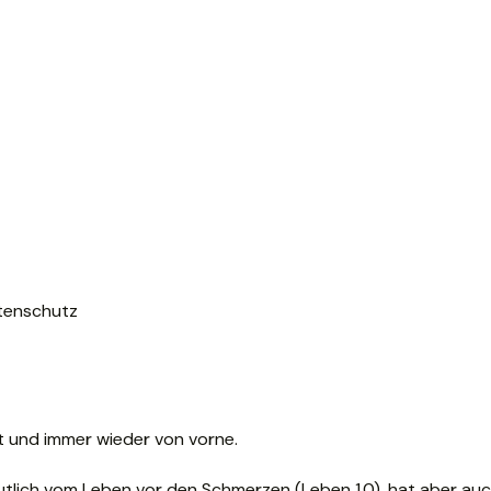
tenschutz
tt und immer wieder von vorne.
deutlich vom Leben vor den Schmerzen (Leben 1.0), hat aber auc