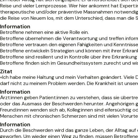
Reise und vieler Lernprozesse. Wer hier ankommt hat Expert:inn
therapeutische und/oder präventive Massnahmen notwendig, 
die Reise von Neuem los, mit dem Unterschied, dass man di
Information
Betroffene nehmen eine aktive Rolle ein.
Betroffene übernehmen die Verantwortung und treffen inform
Betroffene vertrauen den eigenen Fähigkeiten und Kenntnisse
Betroffene entwickeln Strategien und können mit ihrer Erkr
Betroffene sind resilient und in Kontrolle über ihre Erkrankun
Betroffene finden sich im Gesundheitssystem zurecht und wiss
Zitat
«Ich habe meine Haltung und mein Verhalten geändert. Viele D
darf nicht zu meinem Problem werden. Die Krankheit ist unsere
Information
Ärzt:innen geben Patient:innen zu verstehen, dass sie übertr
oder das Ausmass der Beschwerden herunter. Angehörigen gebe
Freund:innen wenden sich ab, Kolleg:innen sind eifersüchtig o
Menschen mit chronischen Schmerzen sind mit vielen Vorurteil
Information
Durch die Beschwerden wird das ganze Leben, der Alltag au
geworfen. Um wieder einen Weg zu finden, müssen Betroffene i