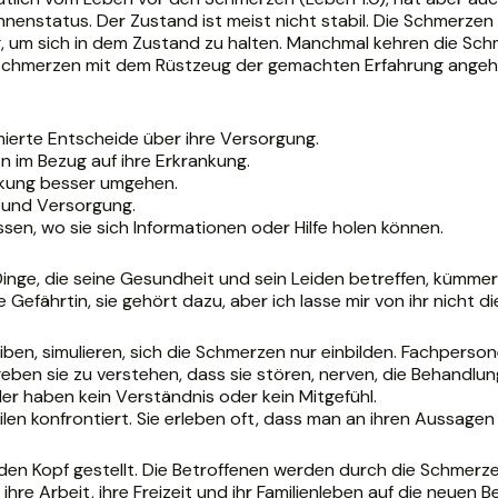
enstatus. Der Zustand ist meist nicht stabil. Die Schmerzen si
um sich in dem Zustand zu halten. Manchmal kehren die Schm
e Schmerzen mit dem Rüstzeug der gemachten Erfahrung angeh
ierte Entscheide über ihre Versorgung.
n im Bezug auf ihre Erkrankung.
ankung besser umgehen.
g und Versorgung.
en, wo sie sich Informationen oder Hilfe holen können.
inge, die seine Gesundheit und sein Leiden betreffen, kümmern
 Gefährtin, sie gehört dazu, aber ich lasse mir von ihr nicht 
eiben, simulieren, sich die Schmerzen nur einbilden. Fachpers
n sie zu verstehen, dass sie stören, nerven, die Behandlung
der haben kein Verständnis oder kein Mitgefühl.
en konfrontiert. Sie erleben oft, dass man an ihren Aussagen 
f den Kopf gestellt. Die Betroffenen werden durch die Schm
hre Arbeit, ihre Freizeit und ihr Familienleben auf die neuen