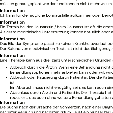
müssen genau geplant werden und können nicht mehr wie im L
Information
Ich kann für die mögliche Lohnausfälle aufkommen oder benöt
Information
Ein Termin bei der Hausärztin / beim Hausarzt ist oft die 
Als erste medizinische Unterstützung können natürlich abe
Information
Das Bild der Symptome passt zu keinem Krankheitsverlauf o
Der Befund von medizinischen Tests ist nicht deutlich genug
Information
Eine Therapie kann aus drei ganz unterschiedlichen Gründe
Abbruch durch die Ärztin: Wenn eine Behandlung nicht di
Behandlungsoptionen mehr anbieten kann oder will, wir
Abbruch oder Pausierung durch Patient:in: Der:die Patie
ist.
Ein Abbruch muss nicht endgültig sein. Es kann auch ein
Abschluss durch Ärztin und Patient:in: Die Therapie hat
reduziert, das auch ohne weitere Behandlung gehalten 
Information
Die Suche nach der Ursache der Schmerzen, nach einer Diagno
nächster Versuch und nächster Irrtum. Es ist ein mühseliger