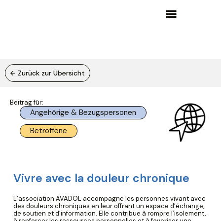
Wissensgrundlagen und Lernangebote
← Zurück zur Übersicht
Beitrag für:
Angehörige & Bezugspersonen
Betroffene
Vivre avec la douleur chronique
L’association
AVADOL
accompagne les personnes vivant avec
des douleurs chroniques en leur offrant un espace d’échange,
de soutien et d’information. Elle contribue à rompre l’isolement,
à renforcer les ressources personnelles et à favoriser une